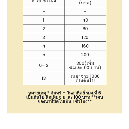
ลำดับชั่วโมง
(บาท)
–
–
1
40
2
80
3
120
4
160
5
200
300(เพิ่ม
6-12
ช.ม.ละ100 บาท)
เหมาจ่าย 1000
13
เป็นต้นไป
หมายเหตุ * จันทร์ – วันอาทิตย์ ช.ม.ที่ 6
เป็นต้นไป คิดเพิ่มช.ม. ละ 100 บาท **เศษ
ของนาทีปัดไปเป็น 1 ชั่วโมง**